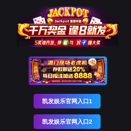
凯发娱乐官网入口1
凯发娱乐官网入口2